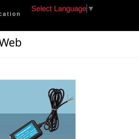
Select Language
▼
cation
 Web