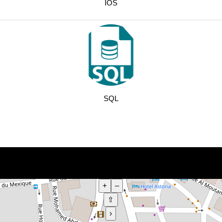
IOS
SQL
+
–
⇧
›