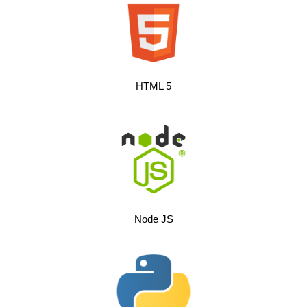
HTML 5
Node JS