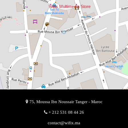
Wifix Multimedia Store
75, Moussa Ibn Noussair Tanger - Maroc
+ 212 531 08 44 26
contact@wifix.ma